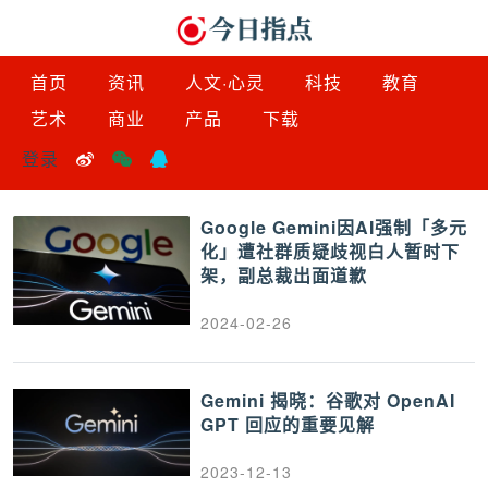
首页
资讯
人文·心灵
科技
教育
艺术
商业
产品
下载
登录
Google Gemini因AI强制「多元
化」遭社群质疑歧视白人暂时下
架，副总裁出面道歉
2024-02-26
Gemini 揭晓：谷歌对 OpenAI
GPT 回应的重要见解
2023-12-13