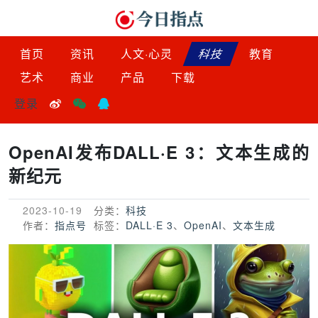
首页
资讯
人文·心灵
科技
教育
艺术
商业
产品
下载
登录
OpenAI发布DALL·E 3：文本生成的
新纪元
2023-10-19
分类：
科技
作者：
指点号
标签：
DALL·E 3
、
OpenAI
、
文本生成