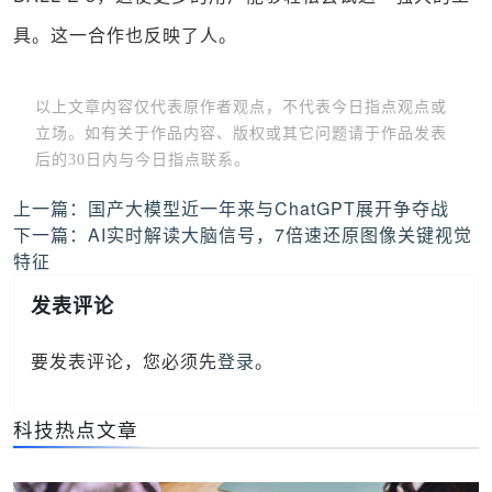
具。这一合作也反映了人。
以上文章内容仅代表原作者观点，不代表今日指点观点或
立场。如有关于作品内容、版权或其它问题请于作品发表
后的30日内与今日指点联系。
文
上一篇：
国产大模型近一年来与ChatGPT展开争夺战
章
下一篇：
AI实时解读大脑信号，7倍速还原图像关键视觉
导
特征
航
发表评论
要发表评论，您必须先
登录
。
科技热点文章