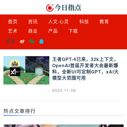
首页
资讯
人文·心灵
科技
教育
艺术
商业
产品
下载
登录
王者GPT-4已来，32k上下文，
OpenAI首届开发者大会最新爆
料，全新UI可定制GPT，xAI大
模型大范围可用
2023-11-06
热点文章排行