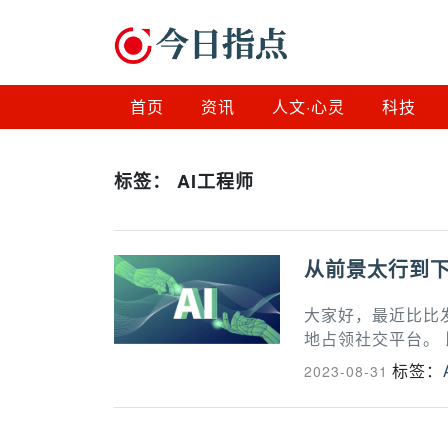
首页
资讯
人文·心灵
科技
标签：
AI工程师
从前景太行到下
大家好，最近比比
地占领社交平台。 
标签：
2023-08-31