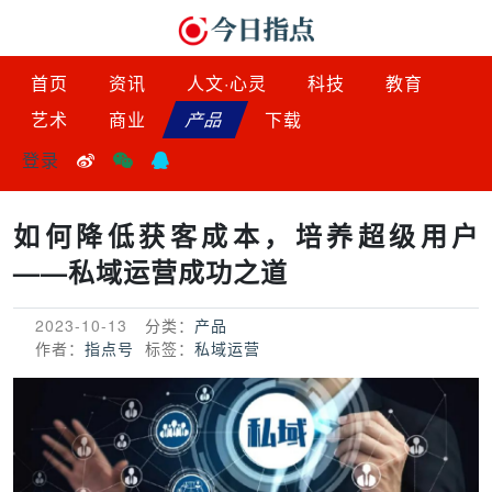
首页
资讯
人文·心灵
科技
教育
艺术
商业
产品
下载
登录
如何降低获客成本，培养超级用户
——私域运营成功之道
2023-10-13
分类：
产品
作者：
指点号
标签：
私域运营