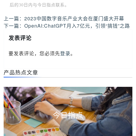
后的30日内与今日指点联系。
文
上一篇：
2023中国数字音乐产业大会在厦门盛大开幕
章
下一篇：
OpenAI:ChatGPT月入7亿元，引领“搞钱”之路
导
发表评论
航
要发表评论，您必须先
登录
。
产品热点文章
今日指点