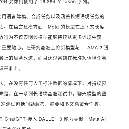
70B 变体则使用了 16,384 个 token 序列。
 使用语言建模、合成任务以及涵盖长短语境任务的
。在语言建模方面，Meta 的模型在上下文长度
放行为不仅表明该模型能够持续从更多语境中获
重要轴心。在研究基准上将新模型与 LLAMA 2 进
务上的显著改进，而且还观察到在标准短语境任务
识基准上。
法，在没有任何人工标注数据的情况下，对持续预
果是，在一系列长语境基准测试中，聊天模型的整
6k，这些基准测试包括问题解答、摘要和多文档聚合任务。
hatGPT 接入 DALLE・3 能力类似，Meta AI