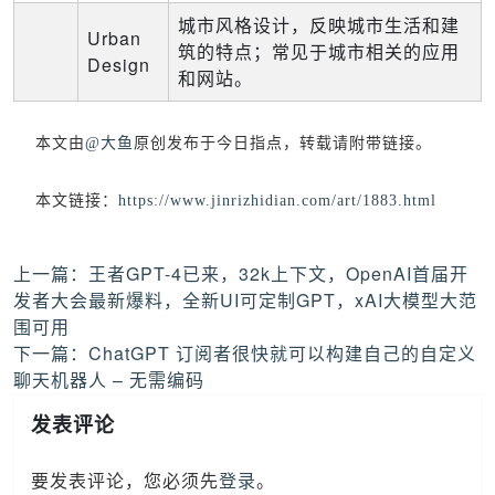
城市风格设计，反映城市生活和建
Urban
筑的特点；常见于城市相关的应用
Design
和网站。
本文由
@大鱼
原创发布于今日指点，转载请附带链接。
本文链接：
https://www.jinrizhidian.com/art/1883.html
文
上一篇：
王者GPT-4已来，32k上下文，OpenAI首届开
章
发者大会最新爆料，全新UI可定制GPT，xAI大模型大范
导
围可用
航
下一篇：
ChatGPT 订阅者很快就可以构建自己的自定义
聊天机器人 – 无需编码
发表评论
要发表评论，您必须先
登录
。