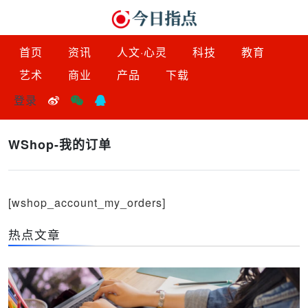
首页
资讯
人文·心灵
科技
教育
艺术
商业
产品
下载
登录
WShop-我的订单
[wshop_account_my_orders]
热点文章