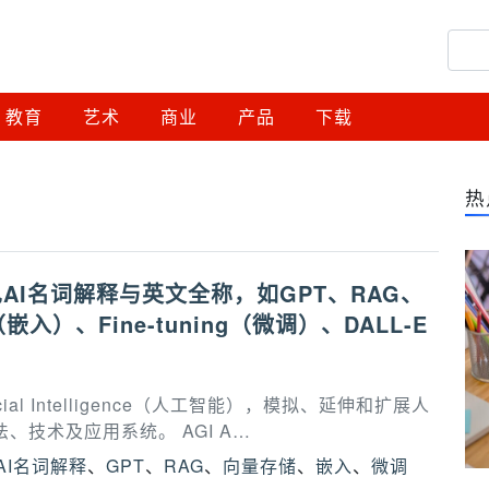
教育
艺术
商业
产品
下载
热
AI名词解释与英文全称，如GPT、RAG、
s（嵌入）、Fine-tuning（微调）、DALL-E
ificial Intelligence（人工智能），模拟、延伸和扩展人
、技术及应用系统。 AGI A…
AI名词解释
、
GPT
、
RAG
、
向量存储
、
嵌入
、
微调