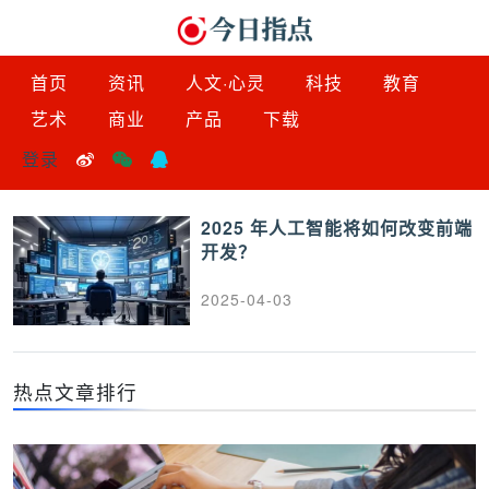
首页
资讯
人文·心灵
科技
教育
艺术
商业
产品
下载
登录
2025 年人工智能将如何改变前端
开发？
2025-04-03
热点文章排行