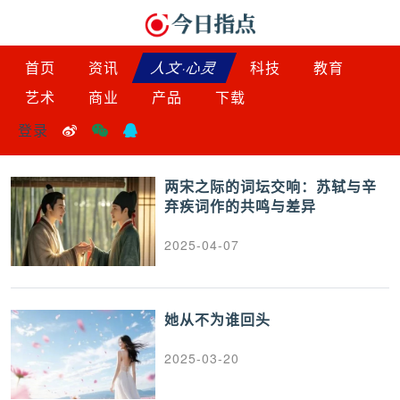
首页
资讯
人文·心灵
科技
教育
艺术
商业
产品
下载
登录
两宋之际的词坛交响：苏轼与辛
弃疾词作的共鸣与差异
2025-04-07
她从不为谁回头
2025-03-20